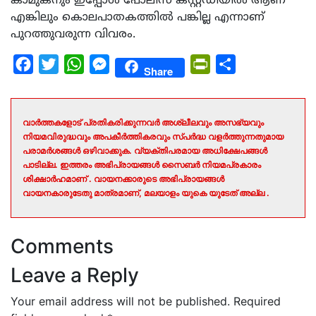
കാമുകനും ഇപ്പോൾ പോലീസ് കസ്റ്റഡിയിൽ ആണ്
എങ്കിലും കൊലപാതകത്തിൽ പങ്കില്ല എന്നാണ്
പുറത്തുവരുന്ന വിവരം.
Facebook
Twitter
WhatsApp
Messenger
PrintFriendly
Share
Share
വാർത്തകളോട് പ്രതികരിക്കുന്നവർ അശ്ലീലവും അസഭ്യവും
നിയമവിരുദ്ധവും അപകീർത്തികരവും സ്പർദ്ധ വളർത്തുന്നതുമായ
പരാമർശങ്ങൾ ഒഴിവാക്കുക. വ്യക്തിപരമായ അധിക്ഷേപങ്ങൾ
പാടില്ല. ഇത്തരം അഭിപ്രായങ്ങൾ സൈബർ നിയമപ്രകാരം
ശിക്ഷാർഹമാണ് . വായനക്കാരുടെ അഭിപ്രായങ്ങൾ
വായനകാരുടേതു മാത്രമാണ്, മലയാളം യുകെ യുടേത് അല്ല .
Comments
Leave a Reply
Your email address will not be published.
Required