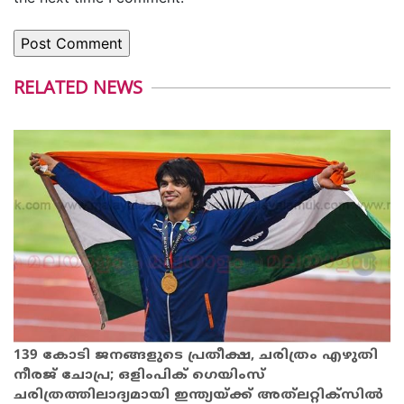
RELATED NEWS
139 കോടി ജനങ്ങളുടെ പ്രതീക്ഷ, ചരിത്രം എഴുതി
നീരജ് ചോപ്ര; ഒളിംപിക് ഗെയിംസ്
ചരിത്രത്തിലാദ്യമായി ഇന്ത്യയ്ക്ക് അത്‌ലറ്റിക്‌സിൽ