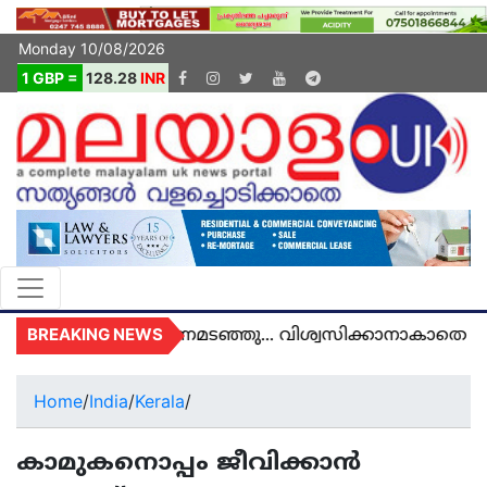
Monday 10/08/2026
1 GBP =
128.28
INR
BREAKING NEWS
യുകെയിൽ മരണമടഞ്ഞു... വിശ്വസിക്കാനാകാതെ യുകെ
Home
/
India
/
Kerala
/
കാമുകനൊപ്പം ജീവിക്കാൻ