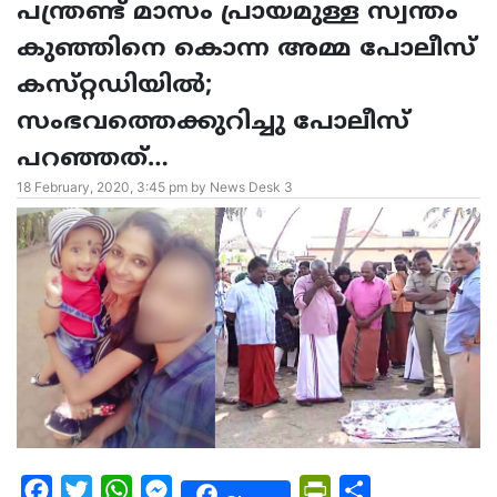
പന്ത്രണ്ട് മാസം പ്രായമുള്ള സ്വന്തം
കുഞ്ഞിനെ കൊന്ന അമ്മ പോലീസ്
കസ്‌റ്റഡിയിൽ;
സംഭവത്തെക്കുറിച്ചു പോലീസ്
പറഞ്ഞത്…
18 February, 2020, 3:45 pm by News Desk 3
Facebook
Twitter
WhatsApp
Messenger
PrintFriendly
Share