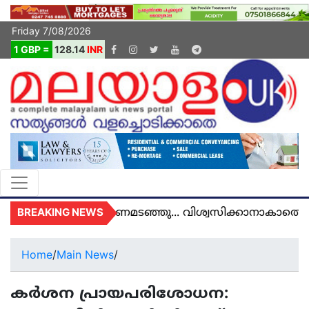
Friday 7/08/2026
1 GBP =
128.14
INR
BREAKING NEWS
 യുകെയിൽ മരണമടഞ്ഞു... വിശ്വസിക്കാനാകാതെ യുക
Home
/
Main News
/
കർശന പ്രായപരിശോധന: