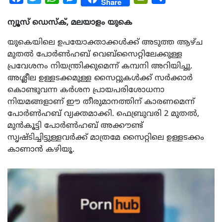
Share
ന്യൂസ് ഡെസ്ക്, മലയാളം യുകെ
യുകെയിലെ ഉപയോക്താക്കൾക്ക് അടുത്ത ആഴ്ച
മുതൽ പോർൺഹബ് വെബ്സൈറ്റിലേക്കുള്ള
പ്രവേശനം നിയന്ത്രിക്കുമെന്ന് കമ്പനി അറിയിച്ചു.
അശ്ലീല ഉള്ളടക്കമുള്ള സൈറ്റുകൾക്ക് സർക്കാർ
കൊണ്ടുവന്ന കർശന പ്രായപരിശോധനാ
നിയമങ്ങളാണ് ഈ തീരുമാനത്തിന് കാരണമെന്ന്
പോർൺഹബ് വ്യക്തമാക്കി. ഫെബ്രുവരി 2 മുതൽ,
മുൻകൂട്ടി പോർൺഹബ് അക്കൗണ്ട്
സൃഷ്ടിച്ചിട്ടുള്ളവർക്ക് മാത്രമേ സൈറ്റിലെ ഉള്ളടക്കം
കാണാൻ കഴിയൂ.