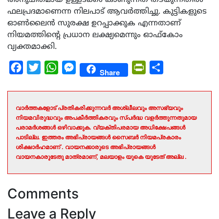
ഫലപ്രദമാണെന്ന നിലപാട് ആവർത്തിച്ചു. കുട്ടികളുടെ
ഓൺലൈൻ സുരക്ഷ ഉറപ്പാക്കുക എന്നതാണ്
നിയമത്തിന്റെ പ്രധാന ലക്ഷ്യമെന്നും ഓഫ്കോം
വ്യക്തമാക്കി.
Facebook
Twitter
WhatsApp
Messenger
PrintFriendly
Share
Share
വാർത്തകളോട് പ്രതികരിക്കുന്നവർ അശ്ലീലവും അസഭ്യവും
നിയമവിരുദ്ധവും അപകീർത്തികരവും സ്പർദ്ധ വളർത്തുന്നതുമായ
പരാമർശങ്ങൾ ഒഴിവാക്കുക. വ്യക്തിപരമായ അധിക്ഷേപങ്ങൾ
പാടില്ല. ഇത്തരം അഭിപ്രായങ്ങൾ സൈബർ നിയമപ്രകാരം
ശിക്ഷാർഹമാണ് . വായനക്കാരുടെ അഭിപ്രായങ്ങൾ
വായനകാരുടേതു മാത്രമാണ്, മലയാളം യുകെ യുടേത് അല്ല .
Comments
Leave a Reply