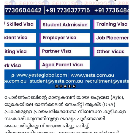
പോർൺഹബിന്റെ മാതൃകമ്പനിയായ ഐലോ (Aylo),
യുകെയിലെ ഓൺലൈൻ സേഫ്റ്റി ആക്ട് (OSA)
പ്രകാരമുള്ള പ്രായപരിശോധനാ നിബന്ധന കുട്ടികളെ
സംരക്ഷിക്കുന്നതിനുള്ള ലക്ഷ്യം പൂർണമായി
കൈവരിച്ചില്ലെന്ന് ആരോപിച്ചു. മറിച്ച്,