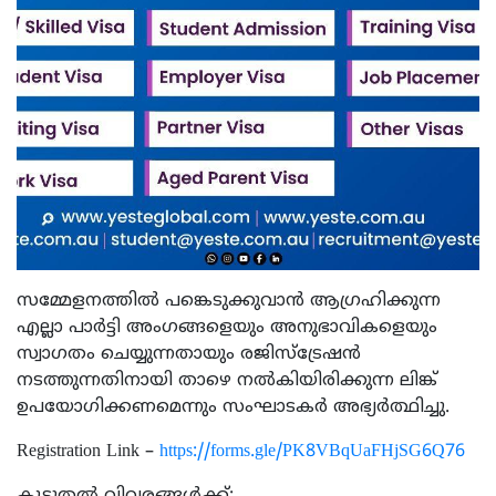
സമ്മേളനത്തിൽ പങ്കെടുക്കുവാൻ ആഗ്രഹിക്കുന്ന
എല്ലാ പാർട്ടി അംഗങ്ങളെയും അനുഭാവികളെയും
സ്വാഗതം ചെയ്യുന്നതായും രജിസ്ട്രേഷൻ
നടത്തുന്നതിനായി താഴെ നൽകിയിരിക്കുന്ന ലിങ്ക്
ഉപയോഗിക്കണമെന്നും സംഘാടകർ അഭ്യർത്ഥിച്ചു.
Registration Link –
https://forms.gle/PK8VBqUaFHjSG6Q76
കൂടുതൽ വിവരങ്ങൾക്ക്: