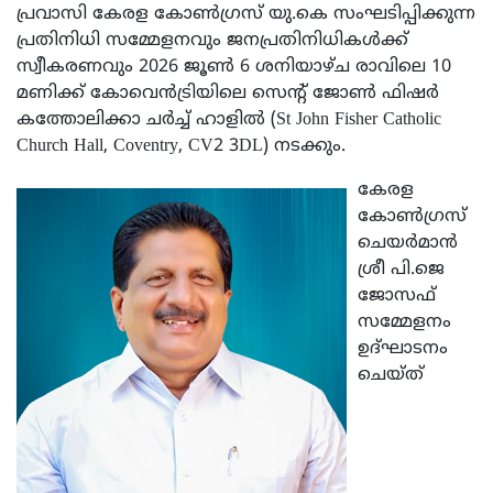
പ്രവാസി കേരള കോൺഗ്രസ് യു.കെ സംഘടിപ്പിക്കുന്ന
പ്രതിനിധി സമ്മേളനവും ജനപ്രതിനിധികൾക്ക്
സ്വീകരണവും 2026 ജൂൺ 6 ശനിയാഴ്ച രാവിലെ 10
മണിക്ക് കോവെൻട്രിയിലെ സെന്റ് ജോൺ ഫിഷർ
കത്തോലിക്കാ ചർച്ച് ഹാളിൽ (St John Fisher Catholic
Church Hall, Coventry, CV2 3DL) നടക്കും.
കേരള
കോൺഗ്രസ്
ചെയർമാൻ
ശ്രീ പി.ജെ
ജോസഫ്
സമ്മേളനം
ഉദ്ഘാടനം
ചെയ്ത്