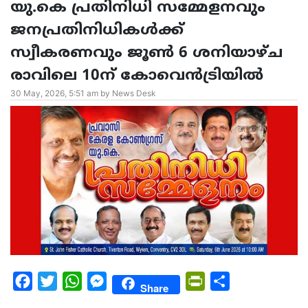
യു.കെ പ്രതിനിധി സമ്മേളനവും
ജനപ്രതിനിധികൾക്ക്
സ്വീകരണവും ജൂൺ 6 ശനിയാഴ്ച
രാവിലെ 10ന് കോവെൻട്രിയിൽ
30 May, 2026, 5:51 am by News Desk
Facebook
Twitter
WhatsApp
Messenger
PrintFriendly
Share
Share