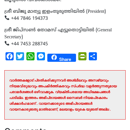
ശ്രീ ബിജു മാത്യു ഇളംതുരുത്തിയിൽ (President)
+44 7846 194373
ശ്രീ ജിപ്സൺ തോമസ് എട്ടുതൊട്ടിയിൽ (General
Secretary)
+44 7453 288745
Facebook
Twitter
WhatsApp
Messenger
PrintFriendly
Share
Share
വാർത്തകളോട് പ്രതികരിക്കുന്നവർ അശ്ലീലവും അസഭ്യവും
നിയമവിരുദ്ധവും അപകീർത്തികരവും സ്പർദ്ധ വളർത്തുന്നതുമായ
പരാമർശങ്ങൾ ഒഴിവാക്കുക. വ്യക്തിപരമായ അധിക്ഷേപങ്ങൾ
പാടില്ല. ഇത്തരം അഭിപ്രായങ്ങൾ സൈബർ നിയമപ്രകാരം
ശിക്ഷാർഹമാണ് . വായനക്കാരുടെ അഭിപ്രായങ്ങൾ
വായനകാരുടേതു മാത്രമാണ്, മലയാളം യുകെ യുടേത് അല്ല .