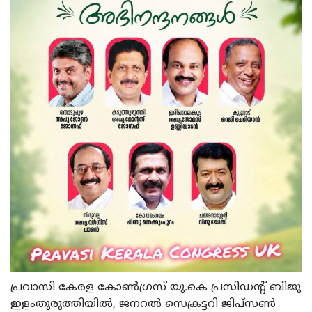
പ്രവാസി കേരള കോൺഗ്രസ് യു.കെ പ്രസിഡന്റ് ബിജു
ഇളംതുരുത്തിയിൽ, ജനറൽ സെക്രട്ടറി ജിപ്സൺ