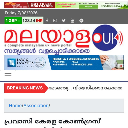
Friday 7/08/2026
1 GBP =
128.14
INR
BREAKING NEWS
ുകെയിൽ മരണമടഞ്ഞു... വിശ്വസിക്കാനാകാതെ യുകെ 
Home
/
Association
/
പ്രവാസി കേരള കോൺഗ്രസ്