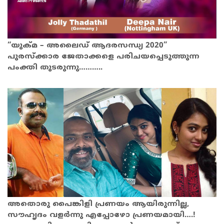
“യുക്മ – അലൈഡ് ആദരസന്ധ്യ 2020”
പുരസ്ക്കാര ജേതാക്കളെ പരിചയപ്പെടുത്തുന്ന
പംക്തി തുടരുന്നു………..
അതൊരു പൈങ്കിളി പ്രണയം ആയിരുന്നില്ല,
സൗഹൃദം വളര്‍ന്നു എപ്പോഴോ പ്രണയമായി….!