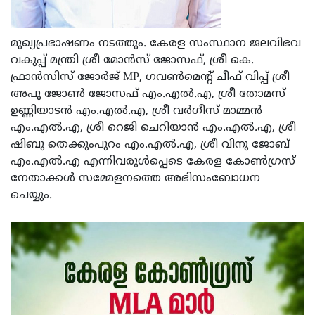
മുഖ്യപ്രഭാഷണം നടത്തും. കേരള സംസ്ഥാന ജലവിഭവ
വകുപ്പ് മന്ത്രി ശ്രീ മോൻസ് ജോസഫ്, ശ്രീ കെ.
ഫ്രാൻസിസ് ജോർജ് MP, ഗവൺമെന്റ് ചീഫ് വിപ്പ് ശ്രീ
അപു ജോൺ ജോസഫ് എം.എൽ.എ, ശ്രീ തോമസ്
ഉണ്ണിയാടൻ എം.എൽ.എ, ശ്രീ വർഗീസ് മാമ്മൻ
എം.എൽ.എ, ശ്രീ റെജി ചെറിയാൻ എം.എൽ.എ, ശ്രീ
ഷിബു തെക്കുംപുറം എം.എൽ.എ, ശ്രീ വിനു ജോബ്
എം.എൽ.എ എന്നിവരുള്‍പ്പെടെ കേരള കോൺഗ്രസ്
നേതാക്കൾ സമ്മേളനത്തെ അഭിസംബോധന
ചെയ്യും.