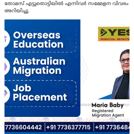
തോമസ് എട്ടുതൊട്ടിയിൽ എന്നിവർ സമ്മേളന വിവരം
അറിയിച്ചു.