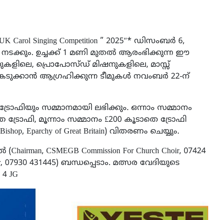
UK Carol Singing Competition ” 2025″* ഡിസംബർ 6,
ue ൽ നടക്കും. ഉച്ചക്ക് 1 മണി മുതൽ ആരംഭിക്കുന്ന ഈ
കളിലെ, പ്രൊപോസ്ഡ് മിഷനുകളിലെ, മാസ്സ്
െടുക്കാൻ ആഗ്രഹിക്കുന്ന ടീമുകൾ നവംബർ 22-ന്
ട്രോഫിയും സമ്മാനമായി ലഭിക്കും. ഒന്നാം സമ്മാനം
െ ട്രോഫി, മൂന്നാം സമ്മാനം £200 കൂടാതെ ട്രോഫി
p, Eparchy of Great Britain) വിതരണം ചെയ്യും.
Chairman, CSMEGB Commission For Church Choir, 07424
r, 07930 431445) ബന്ധപ്പെടാം. മത്സര വേദിയുടെ
4 4 JG