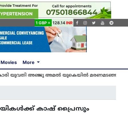
1 GBP =
128.14
INR
Movies
More
 അഞ്ജു അമൽ യുകെയിൽ മരണമടഞ്ഞു... വിശ്വസിക്കാ
 വിജയികൾക്ക് കാഷ് പ്രൈസും