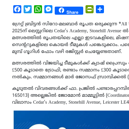
Facebook
Twitter
WhatsApp
Messenger
PrintFriendly
Share
Share
ഗ്രേറ്റ് ബ്രിട്ടൻ സിറോ-മലബാർ രൂപത ഒരുക്കുന്ന *All 
2025ന് ലെസ്റ്ററിലെ Cedar’s Academy, Stonehill Aven
മത്സരത്തിൽ രൂപതയിലെ എല്ലാ ഇടവകളിലെ, മിഷനു
സെന്ററുകളിലെ കൊയർ ടീമുകൾ പങ്കെടുക്കാം. പങ്ക
മുമ്പ് ഗൂഗിൾ ഫോം വഴി രജിസ്റ്റർ ചെയ്യേണ്ടതാണ്.
മത്സരത്തിൽ വിജയിച്ച ടീമുകൾക്ക് ക്യാഷ് പ്രൈസും 
£500 കൂടാതെ ട്രോഫി, രണ്ടാം സമ്മാനം £300 കൂടാത
നൽകും. സമ്മാനങ്ങൾ മാർ ജോസഫ് സ്രാമ്പിക്കൽ (Bisho
കൂടുതൽ വിവരങ്ങൾക്ക് ഫാ. പ്രജിൽ പണ്ടാരപ്പറമ്പിൽ (
165013) അല്ലെങ്കിൽ ജോമോൻ മാമ്മൂട്ടിൽ (Coordinato
വിലാസം Cedar’s Academy, Stonehill Avenue, Leicester LE