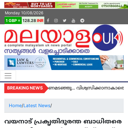
Monday 10/08/2026
1 GBP =
128.28
INR
BREAKING NEWS
ൽ യുകെയിൽ മരണമടഞ്ഞു... വിശ്വസിക്കാനാകാതെ യു
Home
/
Latest News
/
വയനാട് പ്രകൃതിദുരന്ത ബാധിതരെ