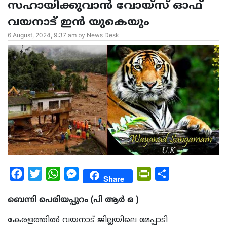
സഹായിക്കുവാൻ വോയ്സ് ഓഫ്
വയനാട് ഇൻ യുകെയും
6 August, 2024, 9:37 am by News Desk
Facebook
Twitter
WhatsApp
Messenger
PrintFriendly
Share
Share
ബെന്നി പെരിയപ്പുറം (പി ആർ ഒ )
കേരളത്തിൽ വയനാട് ജില്ലയിലെ മേപ്പാടി