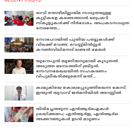
ഭാവി തൊഴിലില്ലായ്മ സാധ്യതയുള്ള
കുട്ടികളെ കണ്ടെത്താൻ പ്രൈമറി
സ്കൂളുകൾക്ക് നിർദേശം. അപകടസാധ്യത
നേരത്തേ...
സോഹോയിൽ പുതിയ പബ്ബുകൾക്ക്
വിലക്ക് വേണ്ട; വെസ്റ്റ്മിൻസ്റ്റർ
കൗൺസിലിനോട് ലണ്ടൻ മേയർ
യൂറോപ്യൻ യൂണിയനുമായി കൂടുതൽ
അടുത്ത ബന്ധത്തിന് ബ്രിട്ടൻ.
സേവനമേഖലയിൽ സഹകരണം
വിപുലീകരിക്കുമെന്ന് മന്ത്...
കാമുകിയെ കൊലപ്പെടുത്തിയെന്ന കേസ്;
ഇന്ത്യൻ യുവാവ് ജർമനിയിൽ അറസ്റ്റിൽ
തിരിച്ചെത്തുന്ന എൻആർഐകൾ
ശ്രദ്ധിക്കണം; എൻആർഇ, എൻആർഒ
അക്കൗണ്ടുകൾ ഉടൻ മാറ്റണം