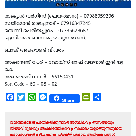
രാജപ്പൻ വർഗീസ് (ചെയർമാൻ) – 07988959296
സജിമോൻ രാമച്ചനാട് – 07916347245
ബെന്നി പെരിയപ്പുറം – 07735623687
എന്നിവരെ ബന്ധപ്പെടാവുന്നതാണ്.
ബാങ്ക് അക്കൗണ്ട് വിവരം
അക്കൗണ്ട് പേര് – വോയ്സ് ഓഫ് വയനാട് ഇൻ യു
കെ
അക്കൗണ്ട് നമ്പർ – 56150431
Sort Code – 60 – 08 – 02
Facebook
Twitter
WhatsApp
Messenger
PrintFriendly
Share
Share
വാർത്തകളോട് പ്രതികരിക്കുന്നവർ അശ്ലീലവും അസഭ്യവും
നിയമവിരുദ്ധവും അപകീർത്തികരവും സ്പർദ്ധ വളർത്തുന്നതുമായ
പരാമർശങ്ങൾ ഒഴിവാക്കുക. വ്യക്തിപരമായ അധിക്ഷേപങ്ങൾ