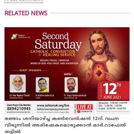
RELATED NEWS
രണ്ടാം ശനിയാഴ്ച്ച കൺവെൻഷൻ 12ന്. വചന
വിരുന്നിൽ അഭിഷേകമൊരുക്കാൻ മാർ.റാഫേൽ
തട്ടിൽ