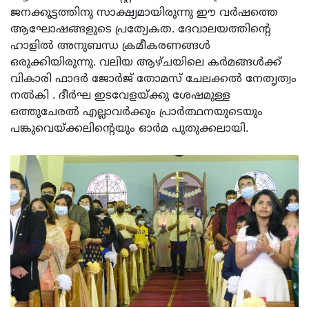
ജനക്കൂട്ടത്തിനു സാക്ഷ്യമായിരുന്നു ഈ വർഷത്തെ
ആഘോഷങ്ങളുടെ പ്രത്യേകത. ദേവാലയത്തിന്റെ
ഹാളിൽ അനുബന്ധ ക്രമീകരണങ്ങൾ
ഒരുക്കിയിരുന്നു. വലിയ ആഴ്ചയിലെ കർമങ്ങൾക്ക്
വികാരി ഫാദർ ജോർജ് തോമസ് ചേലക്കൽ നേതൃത്വം
നൽകി . ദീർഘ ഇടവേളയ്ക്കു ശേഷമുള്ള
ഒത്തുചേരൽ എല്ലാവർക്കും പ്രാർത്ഥനയുടെയും
പങ്കുവെയ്ക്കലിന്റെയും ഓർമ പുതുക്കലായി.