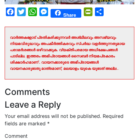
Facebook
Twitter
WhatsApp
Messenger
PrintFriendly
Share
Share
വാർത്തകളോട് പ്രതികരിക്കുന്നവർ അശ്ലീലവും അസഭ്യവും
നിയമവിരുദ്ധവും അപകീർത്തികരവും സ്പർദ്ധ വളർത്തുന്നതുമായ
പരാമർശങ്ങൾ ഒഴിവാക്കുക. വ്യക്തിപരമായ അധിക്ഷേപങ്ങൾ
പാടില്ല. ഇത്തരം അഭിപ്രായങ്ങൾ സൈബർ നിയമപ്രകാരം
ശിക്ഷാർഹമാണ് . വായനക്കാരുടെ അഭിപ്രായങ്ങൾ
വായനകാരുടേതു മാത്രമാണ്, മലയാളം യുകെ യുടേത് അല്ല .
Comments
Leave a Reply
Your email address will not be published.
Required
fields are marked
*
Comment