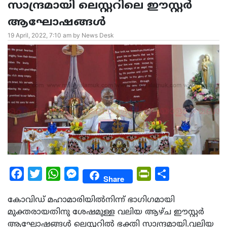
സാന്ദ്രമായി ലെസ്റ്ററിലെ ഈസ്റ്റർ
ആഘോഷങ്ങൾ
19 April, 2022, 7:10 am by News Desk
Facebook
Twitter
WhatsApp
Messenger
PrintFriendly
Share
Share
കോവിഡ് മഹാമാരിയിൽനിന്ന് ഭാഗിഗമായി
മുക്തരായതിനു ശേഷമുള്ള വലിയ ആഴ്ച ഈസ്റ്റർ
ആഘോഷങ്ങൾ ലെസ്റ്ററിൽ ഭക്തി സാന്ദ്രമായി.വലിയ