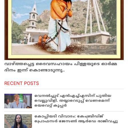
വാഴ്ത്തപ്പെട്ട ദൈവസഹായം പിള്ളയുടെ ഓര്‍മ്മ
ദിനം ഇന്ന് കൊണ്ടാടുന്നു..
RECENT POSTS
വേനൽച്ചൂട് എൻഎച്ച്എസിന് പുതിയ
വെല്ലുവിളി. തയ്യാറെടുപ്പ് വേണമെന്ന്
യെവെറ്റ് കൂപ്പർ
കോപ്പിയടി വിവാദം: കേംബ്രിഡ്ജ്
പ്രൊഫസർ ജേസൺ ആർഡേ രാജിവച്ചു