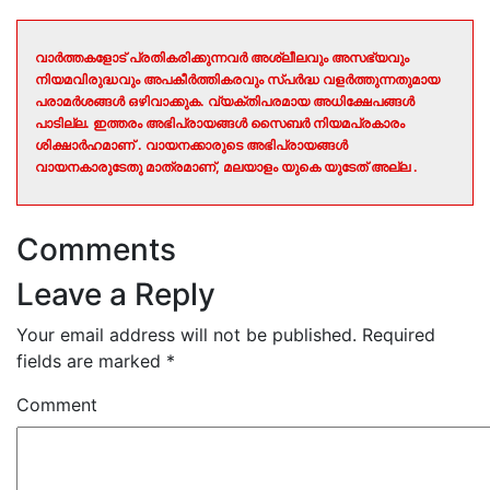
വാർത്തകളോട് പ്രതികരിക്കുന്നവർ അശ്ലീലവും അസഭ്യവും
നിയമവിരുദ്ധവും അപകീർത്തികരവും സ്പർദ്ധ വളർത്തുന്നതുമായ
പരാമർശങ്ങൾ ഒഴിവാക്കുക. വ്യക്തിപരമായ അധിക്ഷേപങ്ങൾ
പാടില്ല. ഇത്തരം അഭിപ്രായങ്ങൾ സൈബർ നിയമപ്രകാരം
ശിക്ഷാർഹമാണ് . വായനക്കാരുടെ അഭിപ്രായങ്ങൾ
വായനകാരുടേതു മാത്രമാണ്, മലയാളം യുകെ യുടേത് അല്ല .
Comments
Leave a Reply
Your email address will not be published.
Required
fields are marked
*
Comment