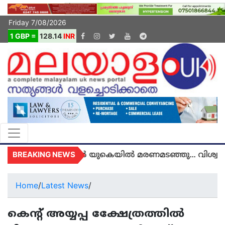
Friday 7/08/2026
1 GBP =
128.14
INR
BREAKING NEWS
തി അഞ്ജു അമൽ യുകെയിൽ മരണമടഞ്ഞു... വിശ്വസിക്
Home
/
Latest News
/
കെന്റ് അയ്യപ്പ ക്ഷേേത്രത്തിൽ