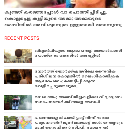
കുഞ്ഞ് കരഞ്ഞപ്പോള്‍ വാ പൊത്തിപ്പിടിച്ചു,
കൊല്ലപ്പെട്ട കുട്ടിയുടെ അമ്മ; അമ്മയുടെ
മൊഴിയില്‍ അവിശ്വാസ്യത ഉള്ളതായി തോന്നുന്നു
RECENT POSTS
വിദ്യാർഥിയുടെ ആത്മഹത്യ: അയൽവാസി
പോക്സോ കേസിൽ അറസ്റ്റിൽ
നോർത്ത് യോർക്ക്ഷയറിലെ സൈനിക
പരിശീലന കോളജിൽ ലൈംഗികാതിക്രമ
ആരോപണം; ഞെട്ടിപ്പിക്കുന്ന
വെളിപ്പെടുത്തലുമാ...
മഴ ശക്തം; അഞ്ച് ജില്ലകളിലെ വിദ്യാഭ്യാസ
സ്ഥാപനങ്ങൾക്ക് നാളെ അവധി
ചങ്ങനാശ്ശേരി പായിപ്പാട്ട് നിന്ന് ഭാരത
പര്യടനത്തിന് മൂന്ന് മലയാളികൾ; നേതൃത്വം
മുൻ സൈനികൻ സി.പി. മോഹനൻ