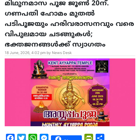
മിഥുനമാസ പൂജ ജൂൺ 20ന്.
ഗണപതി ഹോമം മുതൽ
പടിപൂജയും ഹരിവരാസനവും വരെ
വിപുലമായ ചടങ്ങുകൾ;
ഭക്തജനങ്ങൾക്ക് സ്വാഗതം
18 June, 2026, 4:02 pm by News Desk
Facebook
Twitter
WhatsApp
Messenger
PrintFriendly
Share