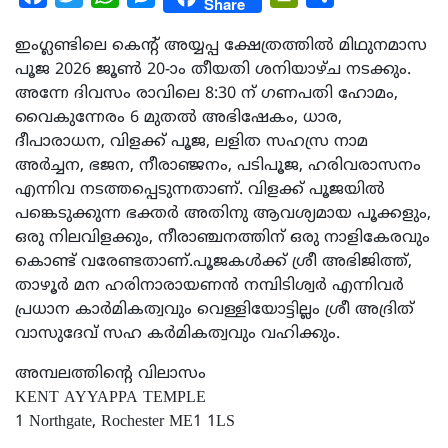
Share
ഇംഗ്ലണ്ടിലെ കെന്റ് അയ്യപ്പ ക്ഷേത്രത്തിൽ മിഥുനമാസ
പൂജ 2026 ജൂൺ 20-ാം തീയതി ശനിയാഴ്ച നടക്കും.
അന്നേ ദിവസം രാവിലെ 8:30 ന് ഗണപതി ഹോമം,
വൈകുന്നേരം 6 മുതൽ അഭിഷേകം, ധാര,
ദീപാരാധന, വിളക്ക് പൂജ, ലളിത സഹസ്ര നാമ
അർച്ചന, ഭജന, നീരാഞ്ജനം, പടിപൂജ, ഹരിവരാസനം
എന്നിവ നടത്തപ്പെടുന്നതാണ്. വിളക്ക് പൂജയിൽ
പങ്കെടുക്കുന്ന ഭക്തർ അതിനു ആവശ്യമായ പൂക്കളും,
ഒരു നിലവിളക്കും, നീരാഞ്ചനത്തിന് ഒരു നാളികേരവും
കൊണ്ട് വരേണ്ടതാണ്.പൂജകൾക്ക് ശ്രീ അഭിജിത്ത്,
താഴൂർ മന ഹരിനാരായണൻ നമ്പിടിശ്വർ എന്നിവർ
പ്രധാന കാർമികത്വവും വെള്ളിയോട്ടില്ലം ശ്രീ അദ്രിത്
വാസുദേവ് സഹ കർമികത്വവും വഹിക്കും.
അമ്പലത്തിന്റെ വിലാസം
KENT AYYAPPA TEMPLE
1 Northgate, Rochester ME1 1LS