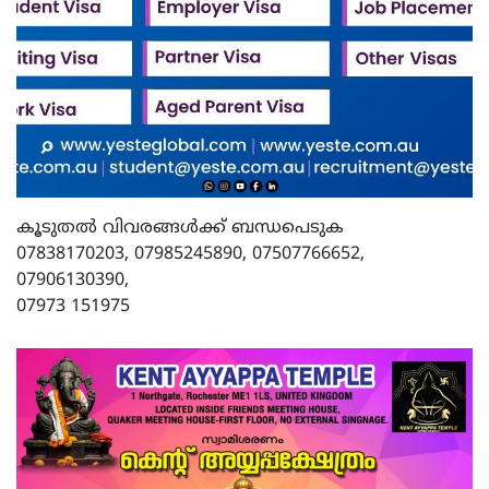
കൂടുതൽ വിവരങ്ങൾക്ക് ബന്ധപെടുക
07838170203, 07985245890, 07507766652,
07906130390,
07973 151975