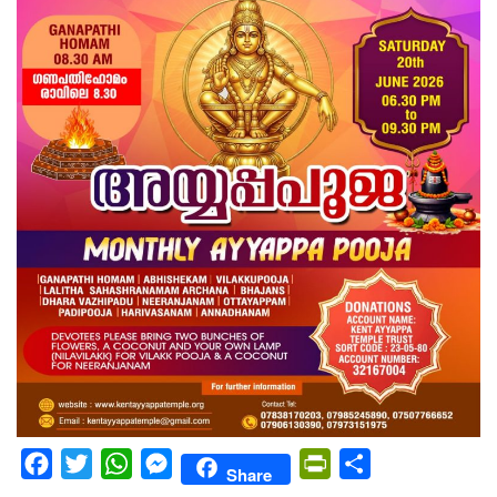
Facebook
Twitter
WhatsApp
Messenger
PrintFriendly
Share
Share