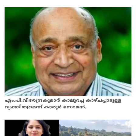
എം.പി.വീരേന്ദ്രകുമാർ കാലുറച്ച കാഴ്ചപ്പാടുള്ള
വ്യക്തിത്വമെന്ന് കാരൂർ സോമൻ.