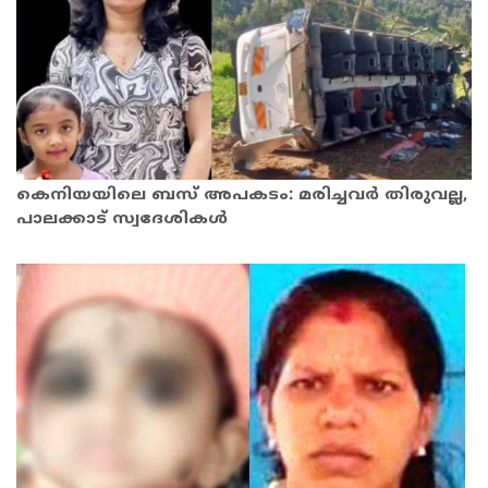
കെനിയയിലെ ബസ് അപകടം: മരിച്ചവർ തിരുവല്ല,
പാലക്കാട് സ്വദേശികൾ