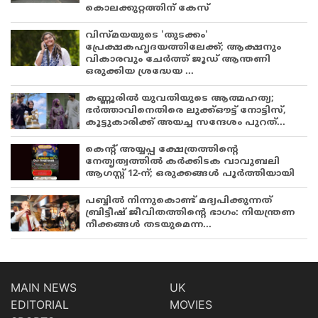
കൊലക്കുറ്റത്തിന് കേസ്
വിസ്മയയുടെ 'തുടക്കം'
പ്രേക്ഷകഹൃദയത്തിലേക്ക്; ആക്ഷനും
വികാരവും ചേർത്ത് ജൂഡ് ആന്തണി
ഒരുക്കിയ ശ്രദ്ധേയ ...
കണ്ണൂരിൽ യുവതിയുടെ ആത്മഹത്യ;
ഭർത്താവിനെതിരെ ലുക്ക്ഔട്ട് നോട്ടിസ്,
കൂട്ടുകാരിക്ക് അയച്ച സന്ദേശം പുറത്...
കെന്റ് അയ്യപ്പ ക്ഷേത്രത്തിന്റെ
നേതൃത്വത്തിൽ കർക്കിടക വാവുബലി
ആഗസ്റ്റ് 12-ന്; ഒരുക്കങ്ങൾ പൂർത്തിയായി
പബ്ബില്‍ നിന്നുകൊണ്ട് മദ്യപിക്കുന്നത്
ബ്രിട്ടീഷ് ജീവിതത്തിന്റെ ഭാഗം: നിയന്ത്രണ
നീക്കങ്ങള്‍ തടയുമെന്ന...
MAIN NEWS
UK
EDITORIAL
MOVIES