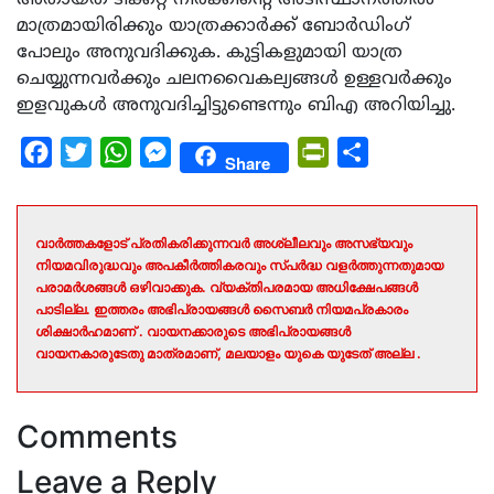
മാത്രമായിരിക്കും യാത്രക്കാര്‍ക്ക് ബോര്‍ഡിംഗ്
പോലും അനുവദിക്കുക. കുട്ടികളുമായി യാത്ര
ചെയ്യുന്നവര്‍ക്കും ചലനവൈകല്യങ്ങള്‍ ഉള്ളവര്‍ക്കും
ഇളവുകള്‍ അനുവദിച്ചിട്ടുണ്ടെന്നും ബിഎ അറിയിച്ചു.
Facebook
Twitter
WhatsApp
Messenger
PrintFriendly
Share
Share
വാർത്തകളോട് പ്രതികരിക്കുന്നവർ അശ്ലീലവും അസഭ്യവും
നിയമവിരുദ്ധവും അപകീർത്തികരവും സ്പർദ്ധ വളർത്തുന്നതുമായ
പരാമർശങ്ങൾ ഒഴിവാക്കുക. വ്യക്തിപരമായ അധിക്ഷേപങ്ങൾ
പാടില്ല. ഇത്തരം അഭിപ്രായങ്ങൾ സൈബർ നിയമപ്രകാരം
ശിക്ഷാർഹമാണ് . വായനക്കാരുടെ അഭിപ്രായങ്ങൾ
വായനകാരുടേതു മാത്രമാണ്, മലയാളം യുകെ യുടേത് അല്ല .
Comments
Leave a Reply