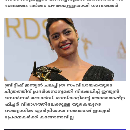
ദശലക്ഷം വർഷം പഴക്കമുള്ളതായി ഗവേഷകർ
ബ്രിട്ടീഷ് ഇന്ത്യൻ ചലച്ചിത്ര സംവിധായകയുടെ
ചിത്രത്തിന് പ്രദർശനാനുമതി നിഷേധിച്ച് ഇന്ത്യൻ
സെൻസർ ബോർഡ്. ഓസ്‌കാറിന്റെ അന്താരാഷ്ട്ര
ഫീച്ചർ വിഭാഗത്തിലേക്കുള്ള യുകെയുടെ
ഔദ്യോഗിക എൻട്രിയായ സന്തോഷ് ഇന്ത്യൻ
പ്രേക്ഷകർക്ക് കാണാനാവില്ല