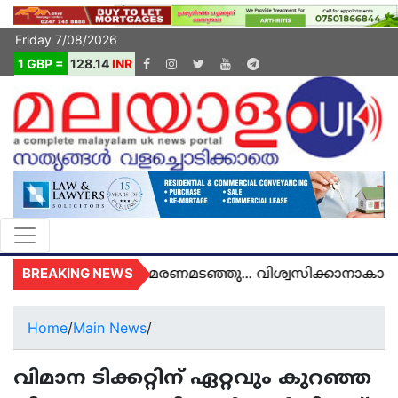
Friday 7/08/2026
1 GBP =
128.14
INR
BREAKING NEWS
അമൽ യുകെയിൽ മരണമടഞ്ഞു... വിശ്വസിക്കാനാകാതെ 
Home
/
Main News
/
വിമാന ടിക്കറ്റിന് ഏറ്റവും കുറഞ്ഞ