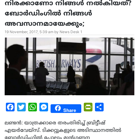
നിരക്കാണോ നിങ്ങള്‍ നല്‍കിയത്?
ബോര്‍ഡിംഗില്‍ നിങ്ങള്‍
അവസാനമായേക്കും;
19 November, 2017, 5:39 am by News Desk 1
Facebook
Twitter
WhatsApp
Messenger
PrintFriendly
Share
Share
ലണ്ടന്‍: യാത്രക്കാരെ തരംതിരിച്ച് ബ്രിട്ടീഷ്
എയര്‍വേയ്‌സ്. ടിക്കറ്റുകളുടെ അടിസ്ഥാനത്തില്‍
ബോര്‍ഡിംഗില്‍ പോലും മുന്‍ഗണന