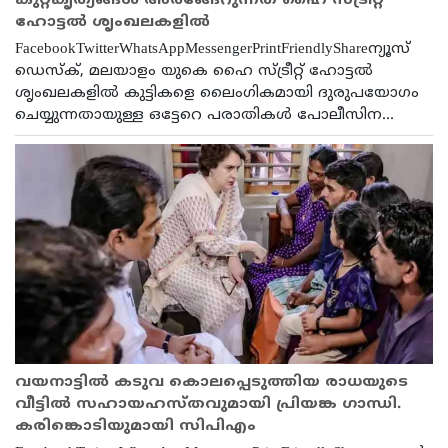
കുറ്റകൃത്യങ്ങൾ അരങ്ങേറുന്നത് ഹൈ സ്ട്രീറ്റ്
ഹോട്ടൽ ശൃംഖലകളിൽ
FacebookTwitterWhatsAppMessengerPrintFriendlyShareന്യൂസ്
ഡെസ്ക്, മലയാളം യുകെ ഹൈ സ്ട്രീറ്റ് ഹോട്ടൽ
ശൃംഖലകളിൽ കുട്ടികളെ ലൈംഗികമായി ദുരുപയോഗം
ചെയ്യുന്നതായുള്ള ഒട്ടേറെ പരാതികൾ പോലീസിന...
വയനാട്ടിൽ കടുവ കൊലപ്പെടുത്തിയ രാധയുടെ
വീട്ടിൽ സഹായഹസ്തവുമായി പ്രിയങ്ക ഗാന്ധി.
കരിങ്കൊടിയുമായി സിപിഎം