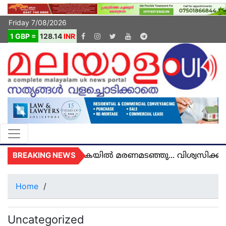
Friday 7/08/2026
1 GBP =
128.14
INR
BREAKING NEWS
്ജു അമൽ യുകെയിൽ മരണമടഞ്ഞു... വിശ്വസിക്കാനാക
Home
/
Uncategorized