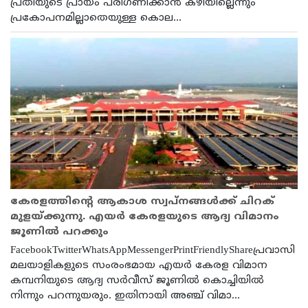
പ്രതിയുടെ പ്രായം പരി​ഗണിക്കാൻ കഴിയില്ലെന്നും
പ്രകോപനമില്ലാതെയുള്ള കൊല...
കേരളത്തിൻ്റെ ആകാശ സ്വപ്നങ്ങൾക്ക് ചിറക്
മുളയ്ക്കുന്നു. എയർ കേരളയുടെ ആദ്യ വിമാനം
ജൂണിൽ പറക്കും
FacebookTwitterWhatsAppMessengerPrintFriendlyShareപ്രവാസി
മലയാളികളുടെ സംരംഭമായ എയര്‍ കേരള വിമാന
കമ്പനിയുടെ ആദ്യ സര്‍വീസ് ജൂണില്‍ കൊച്ചിയില്‍
നിന്നും പറന്നുയരും. ഇതിനായി അഞ്ച് വിമാ...