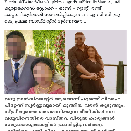
FacebookTwitterWhatsAppMessengerPrintFriendlyShareറോമി
കുര്യാക്കോസ് സ്റ്റോക്ക് – ഓൺ – ട്രെന്റ്: രണ്ട്‌
കാറ്റഗറികളിലായി സംഘടിപ്പിക്കുന്ന ഒ ഐ സി സി (യു
കെ) പ്രഥമ ബാഡ്മിന്റ്ൻ ടൂർണമെന...
വധു ട്രാന്‍സ്‌ജെന്റര്‍ ആണെന്ന് പറഞ്ഞ് വിവാഹ
പിറ്റേന്ന് സ്വർണ്ണവുമായി മുങ്ങിയ വരൻ കുടുങ്ങും.
സ്ത്രീത്വത്തെ അപമാനിക്കുന്ന രീതിയിൽ നവ
വധുവിനെതിരെ വാസ്തവ വിരുദ്ധ കാര്യങ്ങൾ
സമൂഹമാധ്യമങ്ങളിൽ പ്രചരിപ്പിച്ചവർക്കും