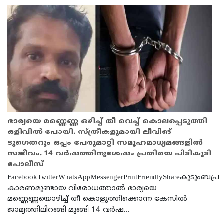
ഭാര്യയെ മണ്ണെണ്ണ ഒഴിച്ച് തീ വെച്ച് കൊലപ്പെടുത്തി
ഒളിവിൽ പോയി. സ്ത്രീകളുമായി ലീവിങ്
ടുഗെതറും ഒപ്പം പേരുമാറ്റി സമൂഹമാധ്യമങ്ങളിൽ
സജീവം. 14 വർഷത്തിനുശേഷം പ്രതിയെ പിടികൂടി
പോലീസ്
FacebookTwitterWhatsAppMessengerPrintFriendlyShareകുടുംബപ്
കാരണമുണ്ടായ വിരോധത്താല്‍ ഭാര്യയെ
മണ്ണെണ്ണയൊഴിച്ച്‌ തീ കൊളുത്തിക്കൊന്ന കേസില്‍
ജാമ്യത്തിലിറങ്ങി മുങ്ങി 14 വര്‍ഷ...