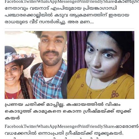
FacebookTwitterWhatsAppMessengerPrintFriendlyShareകോണ്‍ഗ്ര
നേതാവും വയനാട് എംപിയുമായ പ്രിയങ്കാഗാന്ധി
പഞ്ചാരക്കൊല്ലിയില്‍ കടുവ ആക്രമണത്തിന് ഇരയായ
രാധയുടെ വീട് സന്ദര്‍ശിച്ചു. അര മണ...
പ്രണയ ചതിക്ക് മാപ്പില്ല. കഷായത്തിൽ വിഷം
കൊടുത്ത് കാമുകനെ കൊന്ന ഗ്രീഷ്മയ്ക്ക് തൂക്ക്
കയർ
FacebookTwitterWhatsAppMessengerPrintFriendlyShareഷാരോണ്
വധക്കേസിൽ ഒന്നാംപ്രതി ഗ്രീഷ്മയ്ക്ക് തൂക്കുകയർ.