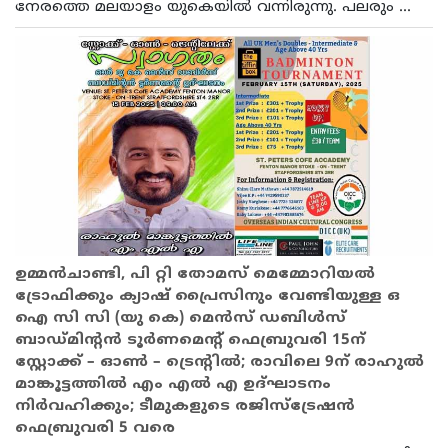
നേരത്തെ മലയാളം യുകെയിൽ വന്നിരുന്നു. പലരും ...
ഉമ്മൻചാണ്ടി, പി റ്റി തോമസ് മെമ്മോറിയൽ
ട്രോഫിക്കും ക്യാഷ് പ്രൈസിനും വേണ്ടിയുള്ള ഒ
ഐ സി സി (യു കെ) മെൻസ് ഡബിൾസ്
ബാഡ്മിന്റൻ ടൂർണമെന്റ് ഫെബ്രുവരി 15ന്
സ്റ്റോക്ക് – ഓൺ – ട്രെന്റിൽ; രാവിലെ 9ന് രാഹുൽ
മാങ്കൂട്ടത്തിൽ എം എൽ എ ഉദ്ഘാടനം
നിർവഹിക്കും; ടീമുകളുടെ രജിസ്ട്രേഷൻ
ഫെബ്രുവരി 5 വരെ