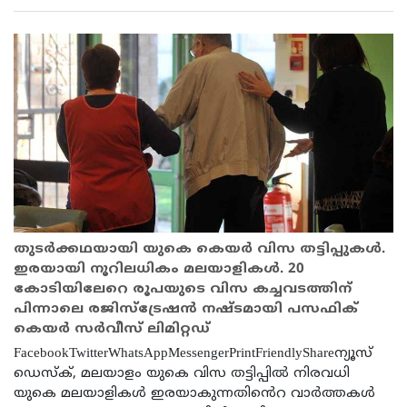
തുടർക്കഥയായി യുകെ കെയർ വിസ തട്ടിപ്പുകൾ.
ഇരയായി നൂറിലധികം മലയാളികൾ. 20
കോടിയിലേറെ രൂപയുടെ വിസ കച്ചവടത്തിന്
പിന്നാലെ രജിസ്ട്രേഷൻ നഷ്ടമായി പസഫിക്
കെയര്‍ സര്‍വീസ് ലിമിറ്റഡ്
FacebookTwitterWhatsAppMessengerPrintFriendlyShareന്യൂസ്
ഡെസ്ക്, മലയാളം യുകെ വിസ തട്ടിപ്പിൽ നിരവധി
യുകെ മലയാളികൾ ഇരയാകുന്നതിൻെറ വാർത്തകൾ