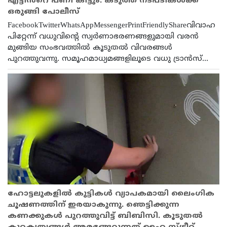
എട്ടിൻറെ പണി കിട്ടും. കടുത്ത നടപടികൾക്ക്
ഒരുങ്ങി പോലീസ്
FacebookTwitterWhatsAppMessengerPrintFriendlyShareവിവാഹ
പിറ്റേന്ന് വധുവിന്റെ സ്വർണാഭരണങ്ങളുമായി വരൻ
മുങ്ങിയ സംഭവത്തിൽ കൂടുതൽ വിവരങ്ങൾ
പുറത്തുവന്നു. സമൂഹമാധ്യമങ്ങളിലൂടെ വധു ട്രാൻസ്...
ഹോട്ടലുകളിൽ കുട്ടികൾ വ്യാപകമായി ലൈംഗിക
ചൂഷണത്തിന് ഇരയാകുന്നു. ഞെട്ടിക്കുന്ന
കണക്കുകൾ പുറത്തുവിട്ട് ബിബിസി. കൂടുതൽ