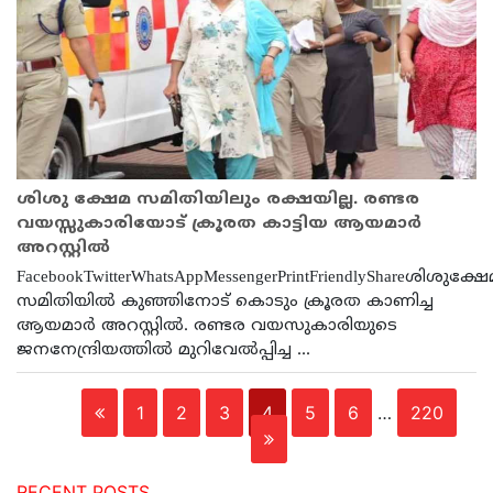
ശിശു ക്ഷേമ സമിതിയിലും രക്ഷയില്ല. രണ്ടര
വയസ്സുകാരിയോട് ക്രൂരത കാട്ടിയ ആയമാർ
അറസ്റ്റിൽ
FacebookTwitterWhatsAppMessengerPrintFriendlyShareശിശുക്ഷേ
സമിതിയില്‍ കുഞ്ഞിനോട് കൊടും ക്രൂരത കാണിച്ച
ആയമാര്‍ അറസ്റ്റില്‍. രണ്ടര വയസുകാരിയുടെ
ജനനേന്ദ്രിയത്തില്‍ മുറിവേല്‍പ്പിച്ച ...
1
2
3
4
5
6
…
220
RECENT POSTS