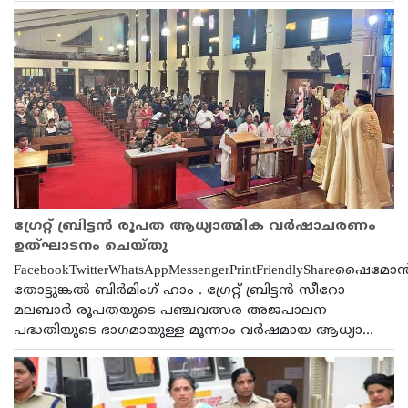
ഗ്രേറ്റ് ബ്രിട്ടൻ രൂപത ആധ്യാത്മിക വർഷാചരണം
ഉത്‌ഘാടനം ചെയ്തു
FacebookTwitterWhatsAppMessengerPrintFriendlyShareഷൈമോ
തോട്ടുങ്കൽ ബിർമിംഗ് ഹാം . ഗ്രേറ്റ് ബ്രിട്ടൻ സീറോ
മലബാർ രൂപതയുടെ പഞ്ചവത്സര അജപാലന
പദ്ധതിയുടെ ഭാഗമായുള്ള മൂന്നാം വർഷമായ ആധ്യാ...