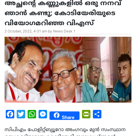
അച്ഛന്റെ കണ്ണുകളില്‍ ഒരു നനവ്
ഞാൻ കണ്ടു; കോടിയേരിയുടെ
വിയോഗമറിഞ്ഞ വിഎസ്
2 October, 2022, 4:31 am by News Desk 1
Facebook
Twitter
WhatsApp
Messenger
PrintFriendly
Share
Share
സിപിഎം പോളിറ്റ്ബ്യൂറോ അംഗവും മുന്‍ സംസ്ഥാന