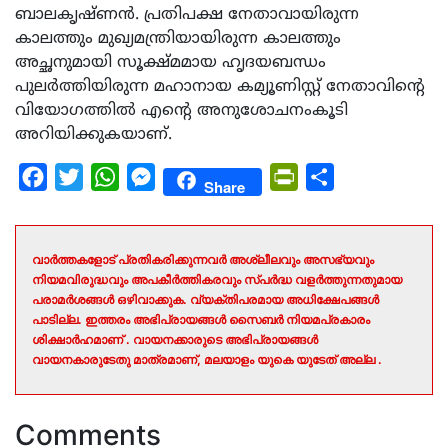
ബാലകൃഷ്ണന്‍. പ്രതിപക്ഷ നേതാവായിരുന്ന
കാലത്തും മുഖ്യമന്ത്രിയായിരുന്ന കാലത്തും
അച്ഛനുമായി സൂക്ഷ്മമായ ഹൃദയബന്ധം
പുലര്‍ത്തിയിരുന്ന മഹാനായ കമ്യൂണിസ്റ്റ് നേതാവിന്റെ
വിയോഗത്തില്‍ എന്റെ അനുശോചനംകൂടി
അറിയിക്കുകയാണ്.
Facebook
Twitter
WhatsApp
Messenger
PrintFriendly
Share
Share
വാർത്തകളോട് പ്രതികരിക്കുന്നവർ അശ്ലീലവും അസഭ്യവും
നിയമവിരുദ്ധവും അപകീർത്തികരവും സ്പർദ്ധ വളർത്തുന്നതുമായ
പരാമർശങ്ങൾ ഒഴിവാക്കുക. വ്യക്തിപരമായ അധിക്ഷേപങ്ങൾ
പാടില്ല. ഇത്തരം അഭിപ്രായങ്ങൾ സൈബർ നിയമപ്രകാരം
ശിക്ഷാർഹമാണ് . വായനക്കാരുടെ അഭിപ്രായങ്ങൾ
വായനകാരുടേതു മാത്രമാണ്, മലയാളം യുകെ യുടേത് അല്ല .
Comments