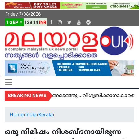
Friday 7/08/2026
1 GBP =
128.14
INR
BREAKING NEWS
ൽ യുകെയിൽ മരണമടഞ്ഞു... വിശ്വസിക്കാനാകാതെ യു
Home
/
India
/
Kerala
/
ഒരു നിമിഷം നിശബ്ദനായിരുന്ന