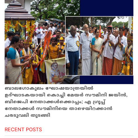
ബാലഗോകുലം ഘോഷയാത്രയില്‍
ഉദ്ഘാടകയായി കൊച്ചി മേയര്‍ സൗമിനി ജയിന്‍,
ബിജെപി നേതാക്കള്‍ക്കൊപ്പം; എ ഗ്രൂപ്പ്
നേതാക്കള്‍ സൗമിനിയെ താ‍ഴെയിറക്കാന്‍
ചരടുവലി തുടങ്ങി
RECENT POSTS