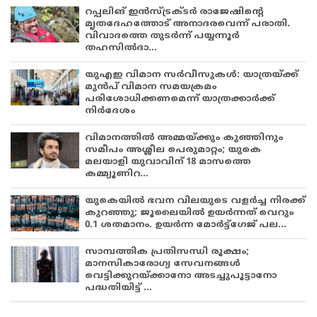
റപ്പലിങ് ഇൻസ്ട്രക്ടർ രാജേഷിന്റെ
മൃതദേഹത്തോട് അനാദരവെന്ന് പരാതി.
വിവാദത്തെ തുടർന്ന് പയ്യന്നൂർ
തഹസിൽദാ...
യുഎഇ വിമാന സർവീസുകൾ: യാത്രയ്ക്ക്
മുൻപ് വിമാന സമയക്രമം
പരിശോധിക്കണമെന്ന് യാത്രക്കാർക്ക്
നിർദേശം
വിമാനത്തിൽ അമ്മയ്ക്കും കുഞ്ഞിനും
സമീപം അശ്ലീല പെരുമാറ്റം; യുകെ
മലയാളി യുവാവിന് 18 മാസത്തെ
കമ്മ്യൂണിറ...
യുകെയിൽ ഭവന വിലയുടെ വളർച്ച നിരക്ക്
കുറഞ്ഞു; ജൂലൈയിൽ ഉയർന്നത് വെറും
0.1 ശതമാനം. ഉയർന്ന മോർട്ട്ഗേജ് പല...
സാമ്പത്തിക പ്രതിസന്ധി രൂക്ഷം;
മാനസികാരോഗ്യ സേവനങ്ങൾ
വെട്ടിക്കുറയ്ക്കാനോ അടച്ചുപൂട്ടാനോ
പദ്ധതിയിട്ട് ...