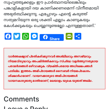
സുഹൃത്തുക്കളും ഈ പ്രാര്‍ത്ഥനയിലെങ്കിലും
പങ്കാളികളായി ദയ കാണിക്കണമെന്ന് വിനീതമായി
അഭ്യര്‍ത്ഥിക്കുന്നു. എപ്പോഴും എന്റെ കരുത്ത്
സത്യമറിയുന്ന ഒരു ശക്തി എല്ലാം കാണുകയും
കേള്‍ക്കുകയും ചെയ്യുന്നുണ്ടല്ലോ എന്നുള്ളതാണ്.’
Facebook
Twitter
WhatsApp
Messenger
PrintFriendly
Share
Share
വാർത്തകളോട് പ്രതികരിക്കുന്നവർ അശ്ലീലവും അസഭ്യവും
നിയമവിരുദ്ധവും അപകീർത്തികരവും സ്പർദ്ധ വളർത്തുന്നതുമായ
പരാമർശങ്ങൾ ഒഴിവാക്കുക. വ്യക്തിപരമായ അധിക്ഷേപങ്ങൾ
പാടില്ല. ഇത്തരം അഭിപ്രായങ്ങൾ സൈബർ നിയമപ്രകാരം
ശിക്ഷാർഹമാണ് . വായനക്കാരുടെ അഭിപ്രായങ്ങൾ
വായനകാരുടേതു മാത്രമാണ്, മലയാളം യുകെ യുടേത് അല്ല .
Comments