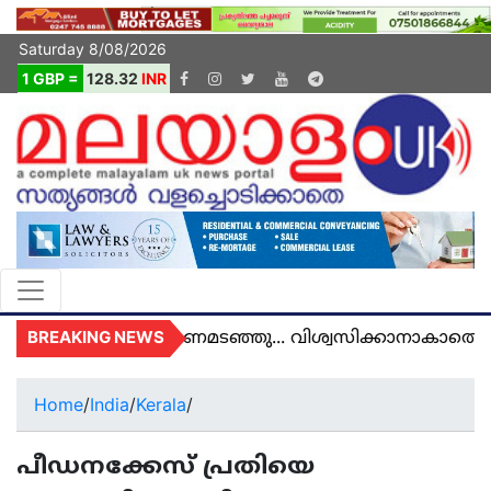
Saturday 8/08/2026
1 GBP =
128.32
INR
BREAKING NEWS
 യുകെയിൽ മരണമടഞ്ഞു... വിശ്വസിക്കാനാകാതെ യുക
Home
/
India
/
Kerala
/
പീഡനക്കേസ് പ്രതിയെ