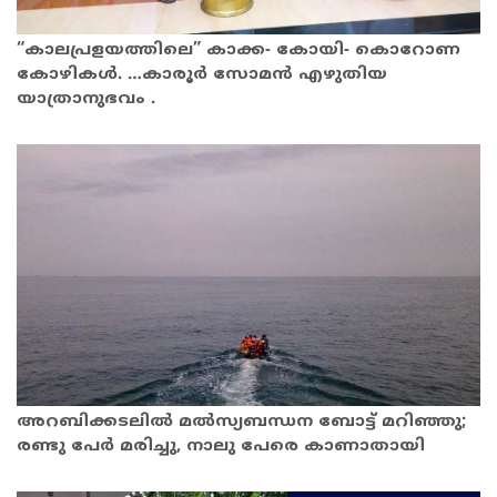
“കാലപ്രളയത്തിലെ” കാക്ക- കോയി- കൊറോണ
കോഴികൾ. …കാരൂർ സോമൻ എഴുതിയ
യാത്രാനുഭവം .
അ​റ​ബി​ക്ക​ട​ലി​ൽ മ​ൽ​സ്യ​ബ​ന്ധ​ന ബോ​ട്ട് മ​റി​ഞ്ഞു;
ര​ണ്ടു പേ​ർ മ​രി​ച്ചു, നാ​ലു പേ​രെ കാ​ണാ​താ​യി