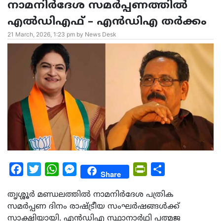
നാമനിർദേശ സമർപ്പണത്തിൽ
എൽഡിഎഫ് – എൻഡിഎ തർക്കം
21 March, 2026, 1:23 pm by News Desk
Facebook
Twitter
WhatsApp
Messenger
PrintFriendly
Share
Share
തൃശ്ശൂർ മണ്ഡലത്തിൽ നാമനിർദേശ പത്രിക
സമർപ്പണ ദിനം രാഷ്ട്രീയ സംഘർഷങ്ങൾക്ക്
സാക്ഷിയായി. എൻഡിഎ സ്ഥാനാർഥി പത്മജ