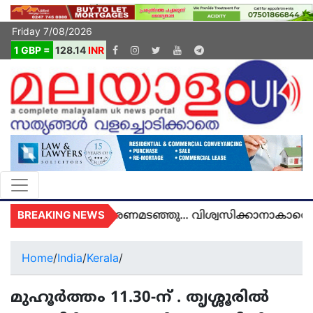
Friday 7/08/2026
1 GBP =
128.14
INR
BREAKING NEWS
ൽ യുകെയിൽ മരണമടഞ്ഞു... വിശ്വസിക്കാനാകാതെ യു
Home
/
India
/
Kerala
/
മുഹൂർത്തം 11.30-ന് . തൃശ്ശൂരിൽ