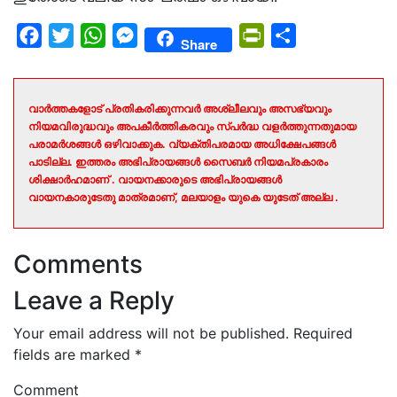
Facebook
Twitter
WhatsApp
Messenger
PrintFriendly
Share
Share
വാർത്തകളോട് പ്രതികരിക്കുന്നവർ അശ്ലീലവും അസഭ്യവും
നിയമവിരുദ്ധവും അപകീർത്തികരവും സ്പർദ്ധ വളർത്തുന്നതുമായ
പരാമർശങ്ങൾ ഒഴിവാക്കുക. വ്യക്തിപരമായ അധിക്ഷേപങ്ങൾ
പാടില്ല. ഇത്തരം അഭിപ്രായങ്ങൾ സൈബർ നിയമപ്രകാരം
ശിക്ഷാർഹമാണ് . വായനക്കാരുടെ അഭിപ്രായങ്ങൾ
വായനകാരുടേതു മാത്രമാണ്, മലയാളം യുകെ യുടേത് അല്ല .
Comments
Leave a Reply
Your email address will not be published.
Required
fields are marked
*
Comment