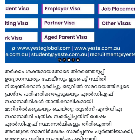
തർക്കം ശക്തമായതോടെ തിരഞ്ഞെടുപ്പ്
ഉദ്യോഗസ്ഥരും പോലീസും ഇടപെട്ട് സ്ഥിതി
നിയന്ത്രിക്കാൻ ശ്രമിച്ചു. ഒടുവിൽ സമവായത്തിലൂടെ
പ്രശ്നം പരിഹരിക്കപ്പെടുകയും എൽഡിഎഫ്
സ്ഥാനാർഥികൾ താൽക്കാലികമായി
മാറിനിൽക്കുകയും ചെയ്തു; തുടർന്ന് എൻഡിഎ
സ്ഥാനാർഥി പത്രിക സമർപ്പിച്ചതിന് ശേഷം
എൽഡിഎഫ് സ്ഥാനാർഥികളും തിരിച്ചെത്തി
അവരുടെ നാമനിർദേശം സമർപ്പണം പൂർത്തിയാക്കി,
ഇതോടെ വലിയ സംഘർഷം ഒഴിവായി.