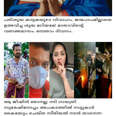
പരിശുദ്ധ കന്യകയുടെ വിവാഹം. ജന്മപാപമില്ലാതെ
ഉത്ഭവിച്ച ശുദ്ധ മറിയമേ! മാതാവിന്റെ
വണക്കമാസം. ഒമ്പതാം ദിവസം.
ആ ജിഷിന്‍ ഞാനല്ല; നടി ഗായത്രി
സുരേഷിനോപ്പം അപകടത്തിൽ നാട്ടുകാർ
കൈയേറ്റം ചെയ്ത സീരിയൽ നടൻ താനെന്ന