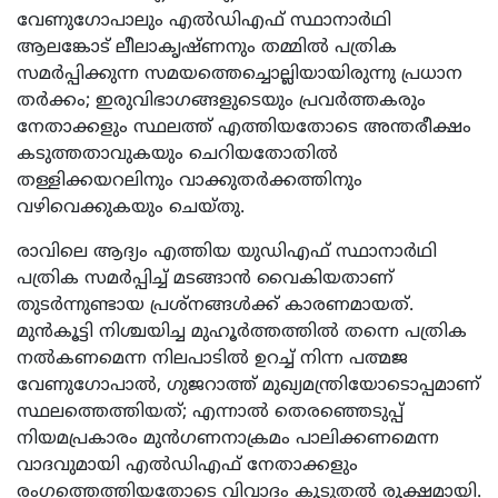
വേണുഗോപാലും എൽഡിഎഫ് സ്ഥാനാർഥി
ആലങ്കോട് ലീലാകൃഷ്ണനും തമ്മിൽ പത്രിക
സമർപ്പിക്കുന്ന സമയത്തെച്ചൊല്ലിയായിരുന്നു പ്രധാന
തർക്കം; ഇരുവിഭാഗങ്ങളുടെയും പ്രവർത്തകരും
നേതാക്കളും സ്ഥലത്ത് എത്തിയതോടെ അന്തരീക്ഷം
കടുത്തതാവുകയും ചെറിയതോതിൽ
തള്ളിക്കയറലിനും വാക്കുതർക്കത്തിനും
വഴിവെക്കുകയും ചെയ്തു.
രാവിലെ ആദ്യം എത്തിയ യുഡിഎഫ് സ്ഥാനാർഥി
പത്രിക സമർപ്പിച്ച് മടങ്ങാൻ വൈകിയതാണ്
തുടർന്നുണ്ടായ പ്രശ്നങ്ങൾക്ക് കാരണമായത്.
മുൻകൂട്ടി നിശ്ചയിച്ച മുഹൂർത്തത്തിൽ തന്നെ പത്രിക
നൽകണമെന്ന നിലപാടിൽ ഉറച്ച് നിന്ന പത്മജ
വേണുഗോപാൽ, ഗുജറാത്ത് മുഖ്യമന്ത്രിയോടൊപ്പമാണ്
സ്ഥലത്തെത്തിയത്; എന്നാൽ തെരഞ്ഞെടുപ്പ്
നിയമപ്രകാരം മുൻഗണനാക്രമം പാലിക്കണമെന്ന
വാദവുമായി എൽഡിഎഫ് നേതാക്കളും
രംഗത്തെത്തിയതോടെ വിവാദം കൂടുതൽ രൂക്ഷമായി.