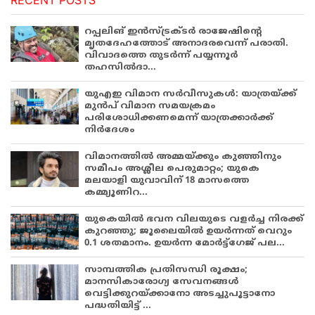
റപ്പലിങ് ഇൻസ്ട്രക്ടർ രാജേഷിന്റെ
മൃതദേഹത്തോട് അനാദരവെന്ന് പരാതി.
വിവാദത്തെ തുടർന്ന് പയ്യന്നൂർ
തഹസിൽദാ...
യുഎഇ വിമാന സർവീസുകൾ: യാത്രയ്ക്ക്
മുൻപ് വിമാന സമയക്രമം
പരിശോധിക്കണമെന്ന് യാത്രക്കാർക്ക്
നിർദേശം
വിമാനത്തിൽ അമ്മയ്ക്കും കുഞ്ഞിനും
സമീപം അശ്ലീല പെരുമാറ്റം; യുകെ
മലയാളി യുവാവിന് 18 മാസത്തെ
കമ്മ്യൂണിറ...
യുകെയിൽ ഭവന വിലയുടെ വളർച്ച നിരക്ക്
കുറഞ്ഞു; ജൂലൈയിൽ ഉയർന്നത് വെറും
0.1 ശതമാനം. ഉയർന്ന മോർട്ട്ഗേജ് പല...
സാമ്പത്തിക പ്രതിസന്ധി രൂക്ഷം;
മാനസികാരോഗ്യ സേവനങ്ങൾ
വെട്ടിക്കുറയ്ക്കാനോ അടച്ചുപൂട്ടാനോ
പദ്ധതിയിട്ട് ...