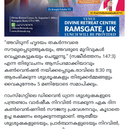
“അവിടുന്ന് ഹൃദയം തകർന്നവരെ
സൗഖ്യപ്പെടുത്തുകയും, അവരുടെ മുറിവുകൾ
വെച്ചുകെട്ടുകയും ചെയ്യുന്നു.” (സങ്കീർത്തനം 147:3)
എന്ന തിരുവചനം ആസ്പദമാക്കിയാവും
കൺവെൻഷൻ നയിക്കപ്പെടുക.രാവിലെ 8:30 നു
ആരംഭിക്കുന്ന ശുശ്രൂഷകളും തിരുക്കർമ്മങ്ങളും
വൈകുന്നേരം 5 മണിയോടെ സമാപിക്കും.
റാംസ്‌ഗേറ്റിലെ ഡിവൈൻ ധ്യാന ശുശ്രുഷകളുടെ
പന്ത്രണ്ടാം വാർഷീക നിറവിൽ നടക്കുന്ന ഏക ദിന
കൺവെൻഷനിൽ സൗജന്യ പ്രവേശനവും, കൂടാതെ
ഉച്ച ഭക്ഷണം ഒരുക്കുന്നതുമാണ്. ആത്മീയ
ശുശ്രുഷകളുടെയും, പ്രാർത്ഥനകളുടെയും നിറവിൽ,