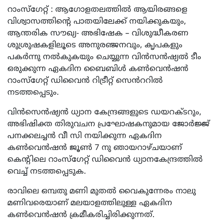
റാംസ്‌ഗേറ്റ് : ആഗോളതലത്തിൽ ആയിരങ്ങളെ
വിശ്വാസത്തിന്റെ പാതയിലേക്ക് നയിക്കുകയും,
ആന്തരിക സൗഖ്യ- അഭിഷേക – വിശുദ്ധീകരണ
ശുശ്രുഷകളിലൂടെ അനുരഞ്ജനവും, കൃപകളും
പകർന്നു നൽകുകയും ചെയ്യുന്ന വിൻസൻഷ്യൽ ടീം
ഒരുക്കുന്ന ഏകദിന ബൈബിൾ കൺവെൻഷൻ
റാംസ്ഗേറ്റ് ഡിവൈൻ റിട്രീറ്റ് സെൻററിൽ
നടത്തപ്പെടും.
വിൻസെൻഷ്യൻ ധ്യാന കേന്ദ്രങ്ങളുടെ ഡയറക്ടറും,
അഭിഷിക്ത തിരുവചന പ്രഘോഷകനുമായ ജോർജ്ജ്
പനക്കലച്ചൻ വീ സി നയിക്കുന്ന ഏകദിന
കൺവെൻഷൻ ജൂൺ 7 നു ഞായറാഴ്ചയാണ്
കെന്റിലെ റാംസ്‌ഗേറ്റ് ഡിവൈൻ ധ്യാനകേന്ദ്രത്തിൽ
വെച്ച് നടത്തപ്പെടുക.
രാവിലെ ഒമ്പതു മണി മുതൽ വൈകുന്നേരം നാലു
മണിവരെയാണ് മലയാളത്തിലുള്ള ഏകദിന
കൺവെൻഷൻ ക്രമീകരിച്ചിരിക്കുന്നത്.