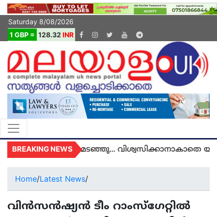
Saturday 8/08/2026
1 GBP =
128.32
INR
BREAKING NEWS
കെയിൽ മരണമടഞ്ഞു... വിശ്വസിക്കാനാകാതെ യുകെ മ
Home
/
Latest News
/
വിൻസൻഷ്യൻ ടീം റാംസ്‌ഗേറ്റിൽ