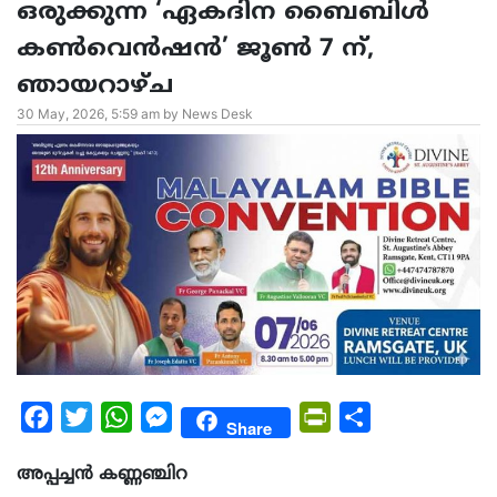
ഒരുക്കുന്ന ‘ഏകദിന ബൈബിൾ
കൺവെൻഷൻ’ ജൂൺ 7 ന്,
ഞായറാഴ്ച
30 May, 2026, 5:59 am by News Desk
Facebook
Twitter
WhatsApp
Messenger
PrintFriendly
Share
Share
അപ്പച്ചൻ കണ്ണഞ്ചിറ