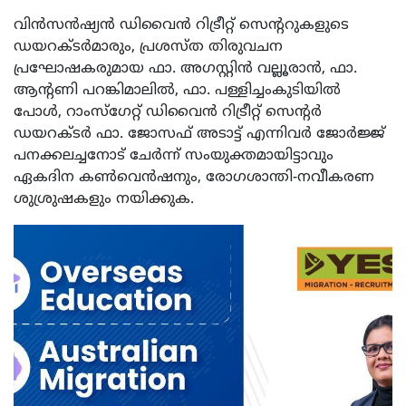
വിൻസൻഷ്യൻ ഡിവൈൻ റിട്രീറ്റ് സെന്ററുകളുടെ
ഡയറക്ടർമാരും, പ്രശസ്ത തിരുവചന
പ്രഘോഷകരുമായ ഫാ. അഗസ്റ്റിൻ വല്ലൂരാൻ, ഫാ.
ആന്റണി പറങ്കിമാലിൽ, ഫാ. പള്ളിച്ചംകുടിയിൽ
പോൾ, റാംസ്‌ഗേറ്റ് ഡിവൈൻ റിട്രീറ്റ് സെന്റർ
ഡയറക്ടർ ഫാ. ജോസഫ് അടാട്ട് എന്നിവർ ജോർജ്ജ്
പനക്കലച്ചനോട് ചേർന്ന് സംയുക്തമായിട്ടാവും
ഏകദിന കൺവെൻഷനും, രോഗശാന്തി-നവീകരണ
ശുശ്രുഷകളും നയിക്കുക.