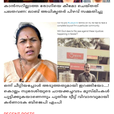
കാന്‍സറില്ലാത്ത രോഗിയെ കീമോ ചെയ്തത്
പലതവണ: ലാബ് അധികൃതര്‍ പിഴവ് സമ്മതിച്ചു
ഒന്ന് ചീറ്റിയപ്പോള്‍ അടുത്തതുമായി ഇറങ്ങിയോ….!
കൊല്ലം സ്വദേശിയുടെ ചായക്കച്ചവടം മുസ്‌ലിംകള്‍
പൂട്ടിക്കുകയാണെന്നും പുതിയ ട്വീറ്റ് വിവാദവുമായി
കര്‍ണാടക ബിജെപി എംപി
RECENT POSTS