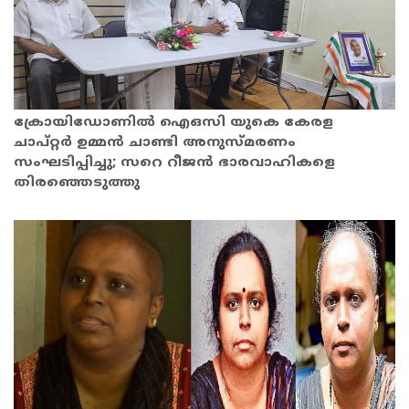
ക്രോയിഡോണിൽ ഐഒസി യുകെ കേരള
ചാപ്റ്റർ ഉമ്മൻ ചാണ്ടി അനുസ്മരണം
സംഘടിപ്പിച്ചു; സറെ റീജൻ ഭാരവാഹികളെ
തിരഞ്ഞെടുത്തു