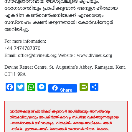
സൗഖ്യദാതാവായ യേശുവിലൂടെ കൃപയും,
രോഗശാന്തിയും പ്രാപിക്കുവാൻ അനുഗ്രഹീതമായ
ഏകദിന കൺവെൻഷനിലേക്ക് ഏവരെയും
സസ്നേഹം ക്ഷണിക്കുന്നതായി കോർഡിനേറ്റർ
അറിയിച്ചു.
For more information:
+44 7474787870
Email:
office@divineuk.org
Website : www.divineuk.org
Devine Retreat Centre, St. Augustine’s Abbey, Ramsgate, Kent,
CT11 9PA
Facebook
Twitter
WhatsApp
Messenger
PrintFriendly
Share
Share
വാർത്തകളോട് പ്രതികരിക്കുന്നവർ അശ്ലീലവും അസഭ്യവും
നിയമവിരുദ്ധവും അപകീർത്തികരവും സ്പർദ്ധ വളർത്തുന്നതുമായ
പരാമർശങ്ങൾ ഒഴിവാക്കുക. വ്യക്തിപരമായ അധിക്ഷേപങ്ങൾ
പാടില്ല. ഇത്തരം അഭിപ്രായങ്ങൾ സൈബർ നിയമപ്രകാരം